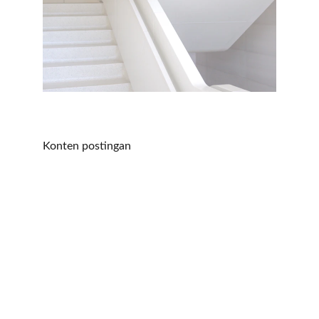
Konten postingan
Konsultasi
Kami bantu pajak bisnis Anda tumbuh efisien.
LAYANAN